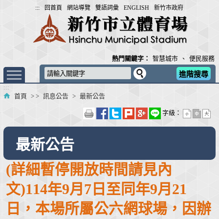
跳
:::
回首頁
網站導覽
雙語詞彙
ENGLISH
新竹市政府
到
主
要
內
熱門關鍵字：
智慧城市
、
便民服務
容
進階搜尋
區
:::
塊
首頁
> >
訊息公告
>
最新公告
字級：
最新公告
(詳細暫停開放時間請見內
文)114年9月7日至同年9月21
日，本場所屬公六網球場，因辦