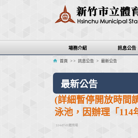
跳
到
主
要
內
容
區
場務介紹
訊息公告
塊
:::
首頁
> >
訊息公告
>
最新公告
最新公告
(詳細暫停開放時間請
泳池，因辦理「11
114-07-01體育場