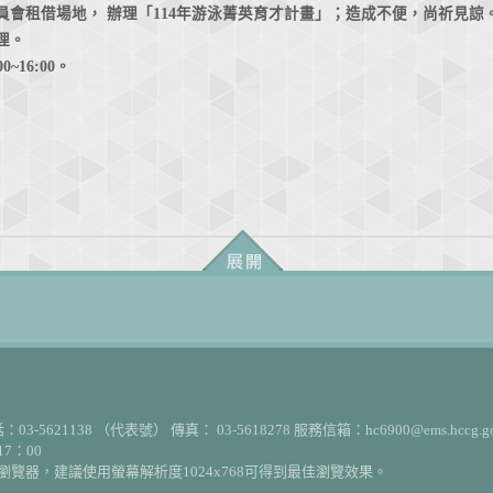
會租借場地， 辦理「114年游泳菁英育才計畫」；造成不便，尚祈見諒
辦理。
0~16:00。
03-5621138 （代表號） 傳真： 03-5618278 服務信箱：hc6900@ems.hccg.go
7：00
edge等瀏覽器，建議使用螢幕解析度1024x768可得到最佳瀏覽效果。