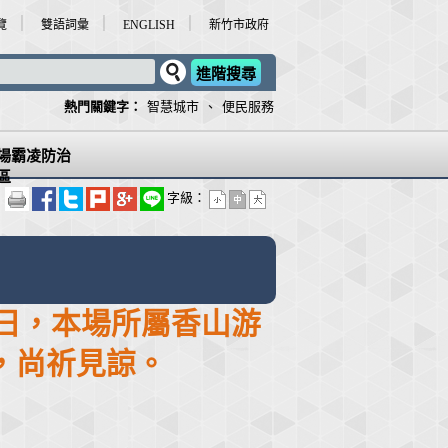
｜
｜
｜
覽
雙語詞彙
ENGLISH
新竹市政府
進階搜尋
熱門關鍵字：
智慧城市
、
便民服務
場霸凌防治
區
字級：
31日，本場所屬香山游
，尚祈見諒。