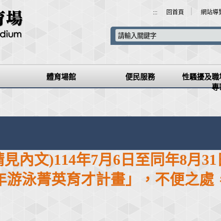
｜
:::
回首頁
網站導
體育場館
便民服務
性騷擾及職
專
見內文)114年7月6日至同年8月
4年游泳菁英育才計畫」，不便之處