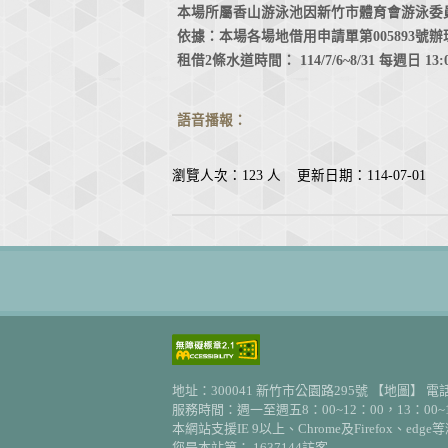
本場所屬香山游泳池因新竹市體育會游泳委員
依據：本場各場地借用申請單第005893號
租借2條水道時間： 114/7/6~8/31 每週日 13:0
語音播報：
瀏覽人次：123 人 更新日期：114-07-01
地址：300041 新竹市公園路295號
【地圖】
電話：
服務時間：週一至週五8：00~12：00，13：00~1
本網站支援IE 9以上、Chrome及Firefox、
您是本站第： 1637144訪客