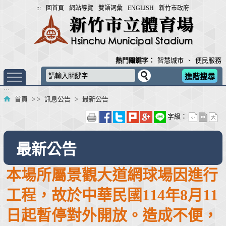
跳
:::
回首頁
網站導覽
雙語詞彙
ENGLISH
新竹市政府
到
主
要
內
熱門關鍵字：
智慧城市
、
便民服務
容
進階搜尋
區
:::
塊
首頁
> >
訊息公告
>
最新公告
字級：
最新公告
本場所屬景觀大道網球場因進行
工程，故於中華民國114年8月11
日起暫停對外開放。造成不便，