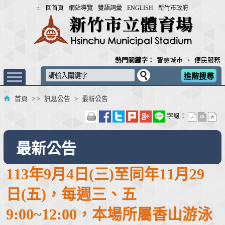
跳
:::
回首頁
網站導覽
雙語詞彙
ENGLISH
新竹市政府
到
主
要
內
熱門關鍵字：
智慧城市
、
便民服務
容
進階搜尋
區
:::
塊
首頁
> >
訊息公告
>
最新公告
字級：
最新公告
113年9月4日(三)至同年11月29
日(五)，每週三、五
9:00~12:00，本場所屬香山游泳